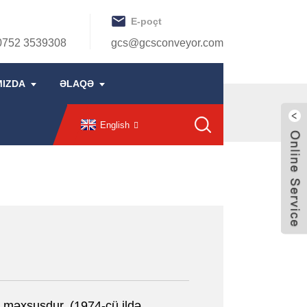
E-poçt
0752 3539308
gcs@gcsconveyor.com
MIZDA
ƏLAQƏ
English
 məxsusdur. (1974-cü ildə