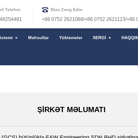
il Telefon
Bizə Zəng Edin
48254481
+86 0752 2621068/+86 0752 2621123/+86 
istemi
Məhsullar
Yükləmələr
SERGİ
HAQQI
ŞİRKƏT MƏLUMATI
d.(GCS) bütünlüklə E&W Engineering SDN.BHD şirkətinə