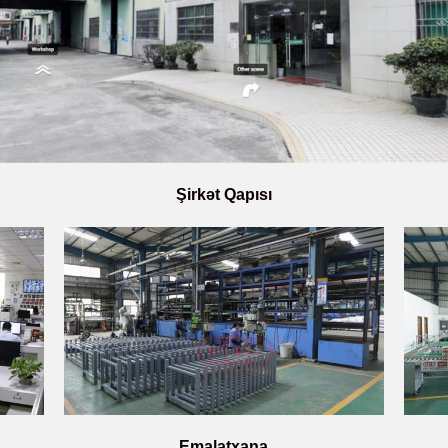
Şirkət Qapısı
Emalatxana