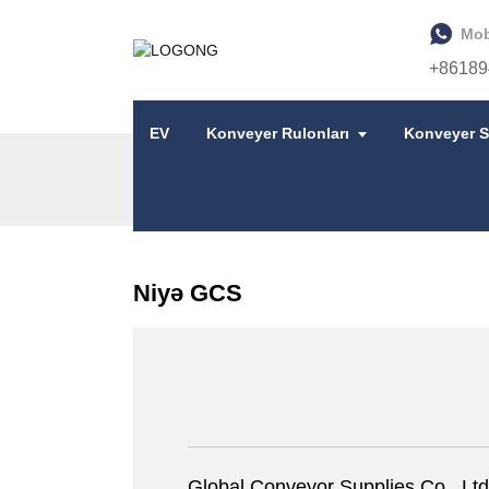
Mob
+86189
EV
Konveyer Rulonları
Konveyer S
EV
NIYƏ GCS
Niyə GCS
Global Conveyor Supplies Co., Lt