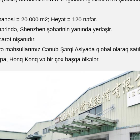
 sahəsi = 20.000 m2; Heyət = 120 nəfər.
rində, Shenzhen şəhərinin yanında yerləşir.
rət nişanıdır.
ə məhsullarımız Cənub-Şərqi Asiyada qlobal olaraq satılı
ropa, Honq-Konq və bir çox başqa ölkələr.