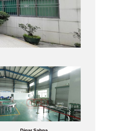
Digər Səhnə