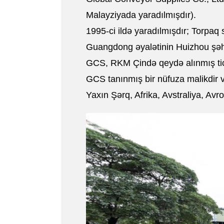
Malayziyada yaradılmışdır).
1995-ci ildə yaradılmışdır; Torpaq
Guangdong əyalətinin Huizhou şəhə
GCS, RKM Çində qeydə alınmış tica
GCS tanınmış bir nüfuza malikdir v
Yaxın Şərq, Afrika, Avstraliya, Av