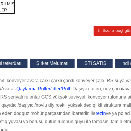
Bizə e-poçt gö
 təfərrüatı
Şirkət Məlumatı
İSTİ SATIŞ
İndi
li konveyer avara çarxı çarxlı çarxlı konveyer çarxı RS suya və
/Avara--
Qaytarma Roller/İdler/Roll
, Daşıyıcı rulon, nov çarxı/ava
RS seriyalı rulonlar GCS yüksək səviyyəli konveyer rulonuna ai
 qayıdıcı/daşıyıcı/novlu diyircəkli yüksək dəqiqlikli struktura ma
n edən doqquz möhür parçasından ibarətdir. ilə
rezin
və ya polad 
astıq yuvası və borusu bütün rulonun quyu ilə təmasını təmin et
üdür.