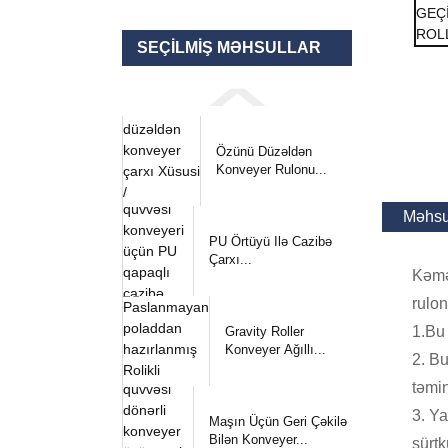
SEÇILMIŞ MƏHSULLAR
Özünü Düzəldən
Konveyer Rulonu...
Məhsul
PU Örtüyü Ilə Cazibə
Çarxı...
Kəmər
rulon
1.Bu 
Gravity Roller
Konveyer Ağıllı...
2. Bu
təmi
3. Y
Maşın Üçün Geri Çəkilə
Bilən Konveyer...
sürtk