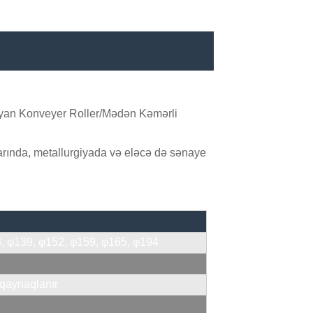
ıyan Konveyer Roller/Mədən Kəmərli
dlarında, metallurgiyada və eləcə də sənaye
, φ139, φ152, φ159, φ165, φ194
qaynaqlanır