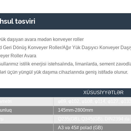
sul təsviri
 yük daşıyan avara mədən konveyer roller
d Geri Dönüş Konveyer Roller/Ağır Yük Daşıyıcı Konveyer Daş
eyer Roller Avara
llarımız istilik enerjisi istehsalında, limanlarda, sement zavo
əri üçün yüngül yük daşıma cihazlarında geniş istifadə olunur.
XÜSUSİYYƏTLƏR
ametri
φ89, φ102, φ108, φ114, φ127, φ133
unluq
145mm-2800mm
ru
Q235(GB), Q345(GB), DIN2394 ilə 
l
A3 və 45# polad (GB)