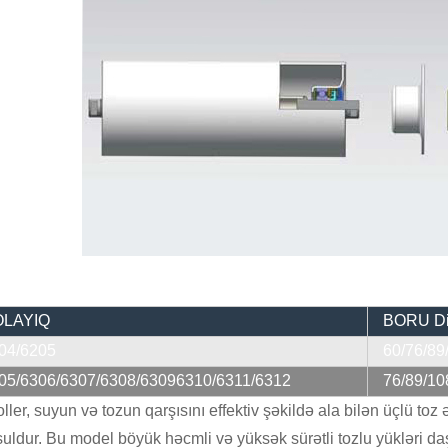
LAYIQ
BORU D
04/6205
60/76/89
05/6306/6307/6308/63096310/6311/6312
76/89/10
ller, suyun və tozun qarşısını effektiv şəkildə ala bilən üçlü t
ldur. Bu model böyük həcmli və yüksək sürətli tozlu yükləri daş