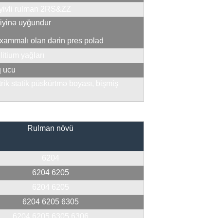
n yivli rulman 2RS&ZZ
iyinə uyğundur
xammalı olan dərin pres polad
litium yağları
q ucu
trik statik püskürtmə boyası, bişmiş
Rulman növü
6204
6204 6205
6204 6205
6204 6205 6305
6204 6205 6305 6306