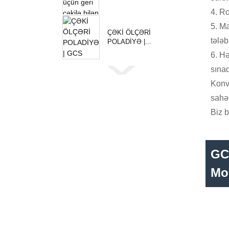
4. Ro
5. Ma
ÇƏKİ ÖLÇƏRİ
tələb
POLADİYƏ |...
6. Hə
sınaq
Konve
sahə
Biz b
GCS
Mo