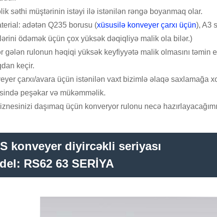
lik səthi müştərinin istəyi ilə istənilən rəngə boyanmaq olar.
terial: adətən Q235 borusu (
xüsusilə konveyer çarxı üçün
), A3 
lərini ödəmək üçün çox yüksək dəqiqliyə malik ola bilər.)
r gələn rulonun həqiqi yüksək keyfiyyətə malik olmasını təmin 
dan keçir.
yer çarxı/avara üçün istənilən vaxt bizimlə əlaqə saxlamağa xo
sində peşəkar və mükəmməlik.
iznesinizi daşımaq üçün konveryor rulonu necə hazırlayacağımızı
 konveyer diyircəkli seriyası
del: RS62 63 SERİYA