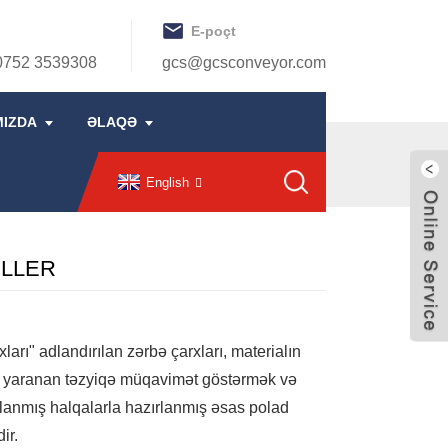
E-poçt
0752 3539308
gcs@gcsconveyor.com
MIZDA
ƏLAQƏ
English
OLLER
ları" adlandırılan zərbə çarxları, materialın
n yaranan təzyiqə müqavimət göstərmək və
anmış halqalarla hazırlanmış əsas polad
ir.