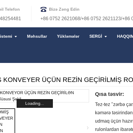
il Telefon
Bizə Zəng Edin
48254481
+86 0752 2621068/+86 0752 2621123/+86 
istemi
Məhsullar
Yükləmələr
SERGİ
HAQQI
XI
REZIN RULON
Ş KONVEYER ÜÇÜN REZİN GEÇİRİLMİŞ R
Qısa təsvir:
Loading...
Tez-tez "zərbə çarx
kəmərə təsirində
udmaq üçün hazırl
rulonlardan ibarətd