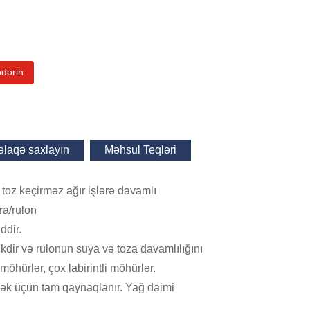
ndərin
 əlaqə saxlayın
Məhsul Teqləri
 toz keçirməz ağır işlərə davamlı
ra/rulon
ddir.
likdir və rulonun suya və toza davamlılığını
möhürlər, çox labirintli möhürlər.
mək üçün tam qaynaqlanır. Yağ daimi