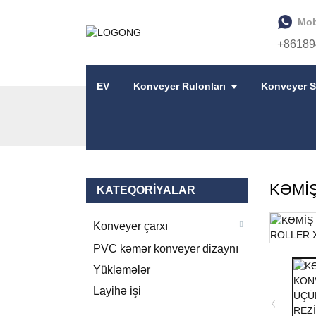
Mob
+86189
EV
Konveyer Rulonları
Konveyer S
EV
MƏHSULLAR
BANTLI KONVEYER ÇAR
KƏMİ
KATEQORIYALAR
Konveyer çarxı
PVC kəmər konveyer dizaynı
Yükləmələr
Layihə işi