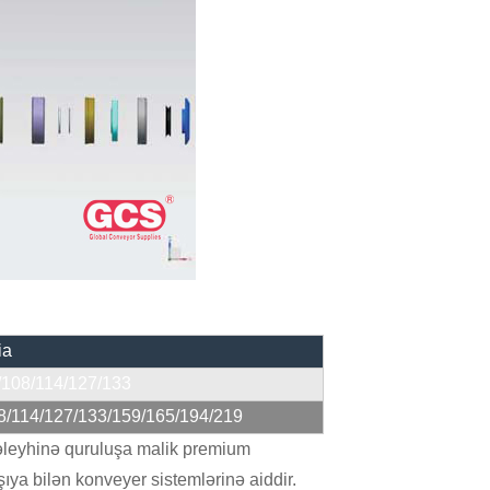
ia
/108/114/127/133
8/114/127/133/159/165/194/219
oz əleyhinə quruluşa malik premium
ıya bilən konveyer sistemlərinə aiddir.