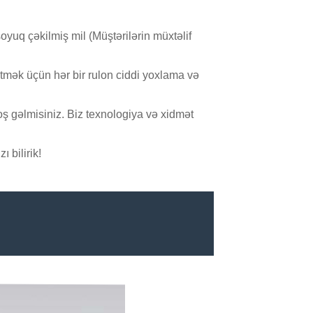
soyuq çəkilmiş mil (Müştərilərin müxtəlif
etmək üçün hər bir rulon ciddi yoxlama və
ş gəlmisiniz. Biz texnologiya və xidmət
 bilirik!