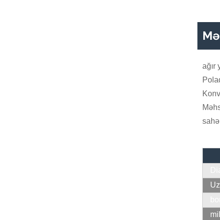
Məh
ağır
Pola
Konv
Məhsu
sahəl
Di
Uz
bo
mi