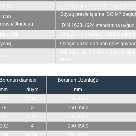
lman
C3 boşluqlu tək və iki cərgəli dəri
Soyuq preslə işləmə ISO M7 dəqiql
lman
rpusu/Oturacaq
DIN 1623-1624 standartına uyğun 
rtkü yağı
2 və ya 3-cü dərəcəli uzunmüddətli 
ynaq
Qarışıq qazla qorunan qövs qayna
Adi rəsm, isti sinklənmiş boya, elek
əsm
rəsm
Borunun diametri
Borunun Uzunluğu
mm
düym
mm
63.5
2 1/2
150-3500
76
3
150-3500
89
3 1/2
150-3500
102
4
150-3500
108
4 1/4
150-3500