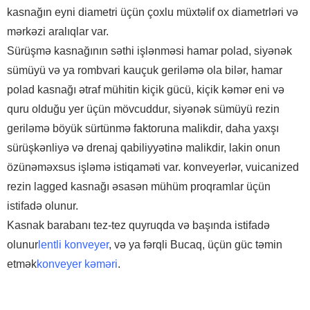
kasnağın eyni diametri üçün çoxlu müxtəlif ox diametrləri və
mərkəzi aralıqlar var.
Sürüşmə kasnağının səthi işlənməsi hamar polad, siyənək
sümüyü və ya rombvari kauçuk geriləmə ola bilər, hamar
polad kasnağı ətraf mühitin kiçik gücü, kiçik kəmər eni və
quru olduğu yer üçün mövcuddur, siyənək sümüyü rezin
geriləmə böyük sürtünmə faktoruna malikdir, daha yaxşı
sürüşkənliyə və drenaj qabiliyyətinə malikdir, lakin onun
özünəməxsus işləmə istiqaməti var. konveyerlər, vuicanized
rezin lagged kasnağı əsasən mühüm proqramlar üçün
istifadə olunur.
Kasnak barabanı tez-tez quyruqda və başında istifadə
olunur
lentli konveyer
, və ya fərqli Bucaq, üçün güc təmin
etmək
konveyer kəməri
.