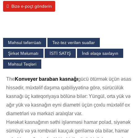
Bizə e-poçt göndərin
Məhsul təfərrüatı
Tez-tez verilən suallar
Şirkət Məlumatı
İSTİ SATIŞ
İndi əlaqə saxlayın
Məhsul Teqləri
The
Konveyer baraban kasnağı
gücü ötürmək üçün əsas
hissədir, müxtəlif daşıma qabiliyyətinə görə, sürücülük
kasnağı üç kateqoriyaya bölünə bilər: Yüngül, orta yük və
ağır yük və kasnağın eyni diametri üçün çoxlu müxtəlif ox
diametrləri və mərkəzi aralıqlar var.
Hərəkət kasnağının səthi işlənməsi hamar polad, siyənək
sümüyü və ya rombvari kauçuk geriləmə ola bilər, hamar