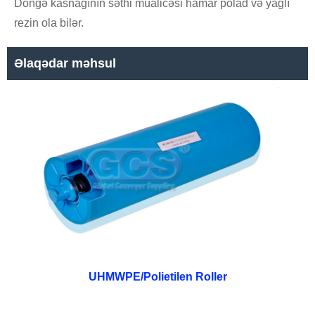
Döngə kasnağının səthi müalicəsi hamar polad və yağlı
rezin ola bilər.
Əlaqədar məhsul
UHMWPE/Polietilen Roller