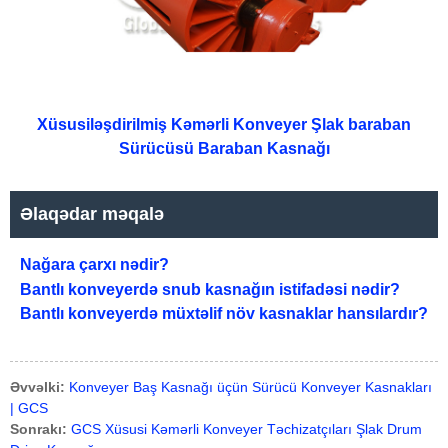
Xüsusiləşdirilmiş Kəmərli Konveyer Şlak baraban
Sürücüsü Baraban Kasnağı
Əlaqədar məqalə
Nağara çarxı nədir?
Bantlı konveyerdə snub kasnağın istifadəsi nədir?
Bantlı konveyerdə müxtəlif növ kasnaklar hansılardır?
Əvvəlki:
Konveyer Baş Kasnağı üçün Sürücü Konveyer Kasnakları
| GCS
Sonrakı:
GCS Xüsusi Kəmərli Konveyer Təchizatçıları Şlak Drum