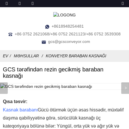
+8618948254481
+86 0752 2621068/+86 0752 2621123/+86 0752 3539308
gcs@gcsconveyor.com
EV
MƏHSULLAR
KONVEYER BARABAN KASNAĞI
GCS tərəfindən rezin gecikmiş baraban
kasnağı
Qısa təsvir:
Kasnak barabanı
Gücü ötürmək üçün əsas hissədir, müxtəlif
daşıma qabiliyyətinə görə, sürücülük kasnağı üç
kateqoriyaya bölünə bilər
: Yüngül, orta yük və ağır yük və