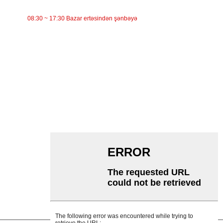
İŞ VAXTI
08:30 ~ 17:30 Bazar ertəsindən şənbəyə
KATEQORİYALAR
Bant konveyer
Rolikli konveyer
Alüminium Roller
Konveyer Avara
Çələng çarxı
Zərbə çarxı
Polietilen rulon
Daraq Roller
Düz Daşıyıcı Rolik
V Geri dönmə çarxı
Konveyer diyircəkli mötərizə