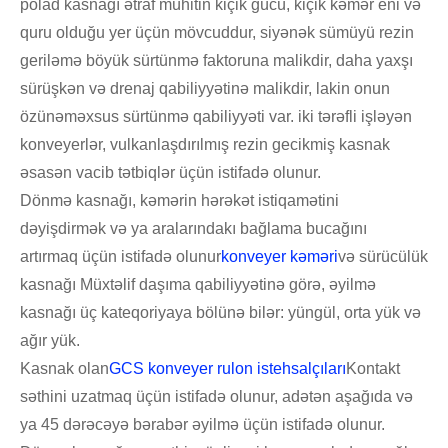
polad kasnağı ətraf mühitin kiçik gücü, kiçik kəmər eni və
quru olduğu yer üçün mövcuddur, siyənək sümüyü rezin
geriləmə böyük sürtünmə faktoruna malikdir, daha yaxşı
sürüşkən və drenaj qabiliyyətinə malikdir, lakin onun
özünəməxsus sürtünmə qabiliyyəti var. iki tərəfli işləyən
konveyerlər, vulkanlaşdırılmış rezin gecikmiş kasnak
əsasən vacib tətbiqlər üçün istifadə olunur.
Dönmə kasnağı, kəmərin hərəkət istiqamətini
dəyişdirmək və ya aralarındakı bağlama bucağını
artırmaq üçün istifadə olunur
konveyer kəməri
və sürücülük
kasnağı Müxtəlif daşıma qabiliyyətinə görə, əyilmə
kasnağı üç kateqoriyaya bölünə bilər: yüngül, orta yük və
ağır yük.
Kasnak olan
GCS konveyer rulon istehsalçıları
Kontakt
səthini uzatmaq üçün istifadə olunur, adətən aşağıda və
ya 45 dərəcəyə bərabər əyilmə üçün istifadə olunur.