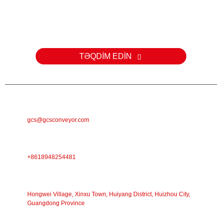
Sorğu
Məhsullarımız və ya qiymət siyahılarımızla bağlı suallarınız üçün e-
poçtunuzu bizə buraxın və biz 24 saat ərzində əlaqə saxlayacağıq.
TƏQDİM EDİN
E-MAIL
gcs@gcsconveyor.com
TELEFON
+8618948254481
ÜNVAN
Hongwei Village, Xinxu Town, Huiyang District, Huizhou City,
Guangdong Province