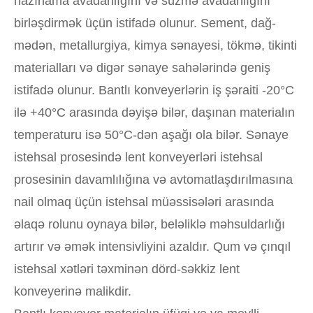
hazırlama avadanlığını və süzmə avadanlığını
birləşdirmək üçün istifadə olunur. Sement, dağ-
mədən, metallurgiya, kimya sənayesi, tökmə, tikinti
materialları və digər sənaye sahələrində geniş
istifadə olunur. Bantlı konveyerlərin iş şəraiti -20°C
ilə +40°C arasında dəyişə bilər, daşınan materialın
temperaturu isə 50°C-dən aşağı ola bilər. Sənaye
istehsal prosesində lent konveyerləri istehsal
prosesinin davamlılığına və avtomatlaşdırılmasına
nail olmaq üçün istehsal müəssisələri arasında
əlaqə rolunu oynaya bilər, beləliklə məhsuldarlığı
artırır və əmək intensivliyini azaldır. Qum və çınqıl
istehsal xətləri təxminən dörd-səkkiz lent
konveyerinə malikdir.