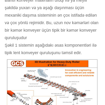
Bantlı konveyer materialın üfüqi və ya meylli
şəkildə yuxarı və ya aşağı daşınması üçün
mexaniki daşıma sisteminin ən çox istifadə edilən
və çox yönlü rejimidir. Bu, uzun nov kəmərləri olan
bir kəmər konveyer üçün tipik bir kəmər konveyer
quruluşudur
Şəkil 1 sistemin aşağıdakı əsas komponentləri ilə
tipik lent konveyer quruluşunu təmsil edir.