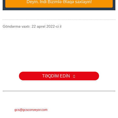
Deyin. İndi Bizimlə Əlaqə saxlayın!
Göndərmə vaxtı: 22 aprel 2022-ci il
Sorğu
Məhsullarımız və ya qiymət siyahılarımızla bağlı suallarınız üçün e-
poçtunuzu bizə buraxın və biz 24 saat ərzində əlaqə saxlayacağıq.
TƏQDİM EDİN
E-MAIL
gcs@gcsconveyor.com