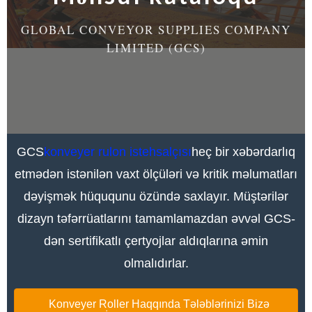
GLOBAL CONVEYOR SUPPLIES COMPANY
LIMITED (GCS)
GCS
konveyer rulon istehsalçısı
heç bir xəbərdarlıq
etmədən istənilən vaxt ölçüləri və kritik məlumatları
dəyişmək hüququnu özündə saxlayır. Müştərilər
dizayn təfərrüatlarını tamamlamazdan əvvəl GCS-
dən sertifikatlı çertyojlar aldıqlarına əmin
olmalıdırlar.
Konveyer Roller Haqqında Tələblərinizi Bizə