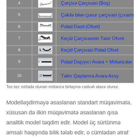
Çərçivə Çərçivəsi (Boş)
4
Çəkilə bilən çuxur çərçivəsi (çıxarma)
5
Polad Dəsti (Ofset)
6
Keçid Çərçivəsinin Təsir Ofseti
7
Keçid Çərçivəsi Polad Ofset
8
Polad Daşıyıcı Avara + Mötərizələr
9
Təlim Qaytarma Avara Assy
10
Tez-tez istifadə olunan mötərizə birləşmə cədvəli əlavə olunur.
Modelləşdirməyə əsaslanan standart müqavimətə,
xüsusən də ilkin müqavimətə əsaslanan qısa
analitik model təqdim edir. Model üç sürtünmə
əmsalı haqqında bilik tələb edir, o cümlədən ətraf