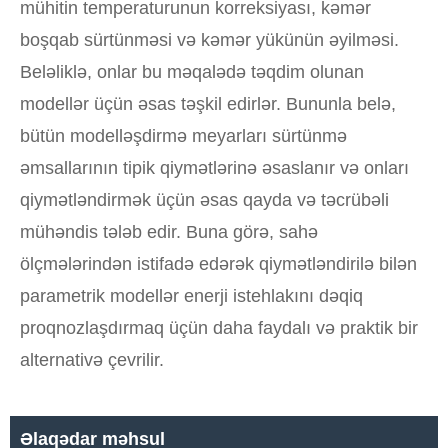
mühitin temperaturunun korreksiyası, kəmər
boşqab sürtünməsi və kəmər yükünün əyilməsi.
Beləliklə, onlar bu məqalədə təqdim olunan
modellər üçün əsas təşkil edirlər. Bununla belə,
bütün modelləşdirmə meyarları sürtünmə
əmsallarının tipik qiymətlərinə əsaslanır və onları
qiymətləndirmək üçün əsas qayda və təcrübəli
mühəndis tələb edir. Buna görə, sahə
ölçmələrindən istifadə edərək qiymətləndirilə bilən
parametrik modellər enerji istehlakını dəqiq
proqnozlaşdırmaq üçün daha faydalı və praktik bir
alternativə çevrilir.
Əlaqədar məhsul