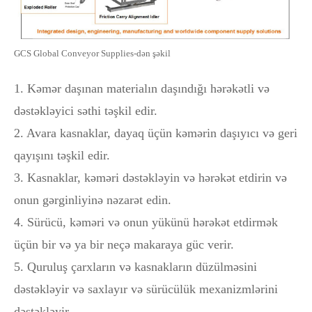
GCS Global Conveyor Supplies-dən şəkil
1. Kəmər daşınan materialın daşındığı hərəkətli və
dəstəkləyici səthi təşkil edir.
2. Avara kasnaklar, dayaq üçün kəmərin daşıyıcı və geri
qayışını təşkil edir.
3. Kasnaklar, kəməri dəstəkləyin və hərəkət etdirin və
onun gərginliyinə nəzarət edin.
4. Sürücü, kəməri və onun yükünü hərəkət etdirmək
üçün bir və ya bir neçə makaraya güc verir.
5. Quruluş çarxların və kasnakların düzülməsini
dəstəkləyir və saxlayır və sürücülük mexanizmlərini
dəstəkləyir.