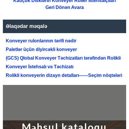
Kauçuk Disklərin Konveyer Roller İstehsalçıları
Geri Dönən Avara
Əlaqədar məqalə
Konveyer rulonlarının tərifi nədir
Paletlər üçün diyircəkli konveyer
(GCS) Qlobal Konveyer Təchizatları tərəfindən Rolikli
Konveyer İstehsalı və Təchizatı
Rolikli konveyerin dizayn detalları——Seçim nöqtələri
Məhsul kataloqu