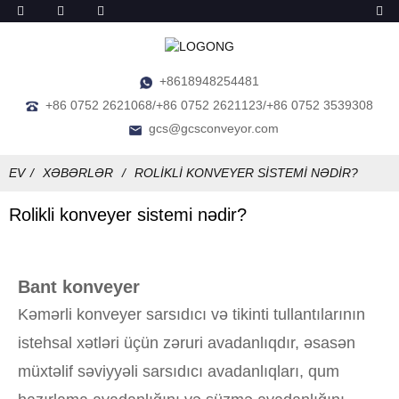
+8618948254481
+86 0752 2621068/+86 0752 2621123/+86 0752 3539308
gcs@gcsconveyor.com
EV
XƏBƏRLƏR
ROLIKLI KONVEYER SISTEMI NƏDIR?
Rolikli konveyer sistemi nədir?
Bant konveyer
Kəmərli konveyer sarsıdıcı və tikinti tullantılarının
istehsal xətləri üçün zəruri avadanlıqdır, əsasən
müxtəlif səviyyəli sarsıdıcı avadanlıqları, qum