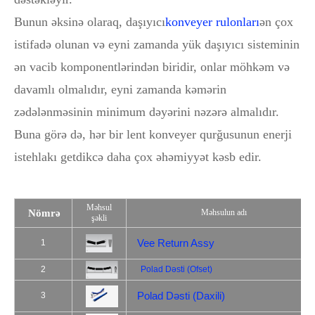
Bunun əksinə olaraq, daşıyıcı
konveyer rulonları
ən çox
istifadə olunan və eyni zamanda yük daşıyıcı sisteminin
ən vacib komponentlərindən biridir, onlar möhkəm və
davamlı olmalıdır, eyni zamanda kəmərin
zədələnməsinin minimum dəyərini nəzərə almalıdır.
Buna görə də, hər bir lent konveyer qurğusunun enerji
istehlakı getdikcə daha çox əhəmiyyət kəsb edir.
Məhsul
Nömrə
Məhsulun adı
şəkli
Vee Return Assy
1
2
Polad Dəsti (Ofset)
Polad Dəsti (Daxili)
3