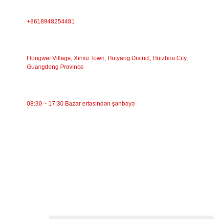
TELEFON
+8618948254481
ÜNVAN
Hongwei Village, Xinxu Town, Huiyang District, Huizhou City,
Guangdong Province
İŞ VAXTI
08:30 ~ 17:30 Bazar ertəsindən şənbəyə
KATEQORİYALAR
Bant konveyer
Rolikli konveyer
Alüminium Rolik
Konveyer Avara
Çələng çarxı
Zərbə çarxı