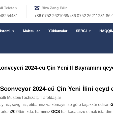
il Telefon
Bizə Zəng Edin
48254481
+86 0752 2621068/+86 0752 2621123/+86 
istemi
Məhsullar
Yükləmələr
SERGİ
HAQQI
 ÇIN YENI İL BAYRAMINI QEYD EDIR
nveyeri 2024-cü Çin Yeni İl Bayramını qey
conveyor 2024-cü Çin Yeni İlini qeyd 
tli Müştəri/Təchizatçı Tərəfdaşlar
yiniz, sevginiz, etibarınız və köməyinizə görə təşəkkür edirəm
G
irərkən
2024
birlikdə, hamımız
GCS
hər kəsə arzu etmək istərdim