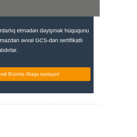
əbərdarlıq etmədən dəyişmək hüququnu
amazdan əvvəl GCS-dən sertifikatlı
ıdırlar.
ndi Bizimlə Əlaqə saxlayın!