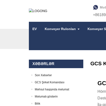
Mob
+86189
EV
Konveyer Rulonları
Konveyer S
EV
XƏBƏRLƏR
GCS KONVEYERI 2024-CÜ
GCS Ko
XƏBƏRLƏR
Son Xəbərlər
GCS
GCS Şirkət Komandası
Məhsul haqqında məlumat
Hörmə
Məlumatı göstərin
Dəstə
Bilik
İlə g