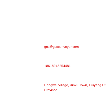
Sorğu
Məhsullarımız və ya qiymət siyahılarımızla bağ
biz 24 saat ərzində əlaqə saxlayacağıq.
E-MAIL
gcs@gcsconveyor.com
TELEFON
+8618948254481
ÜNVAN
Hongwei Village, Xinxu Town, Huiyang Di
Province
İŞ VAXTI