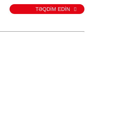
TƏQDİM EDİN
RİYALAR
eyer
nveyer
 Rolik
Avara
xı
ı
rulon
ler
cı Rolik