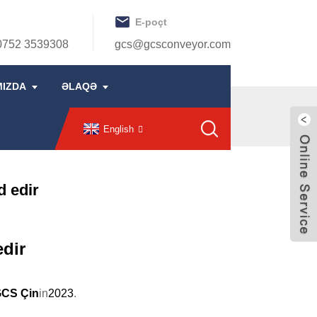
E-poçt
0752 3539308
gcs@gcsconveyor.com
MIZDA
ƏLAQƏ
English
d edir
edir
CS Çin
in
2023
.