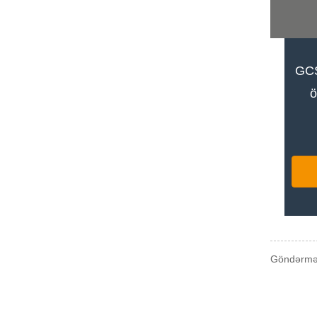
GCS
ö
Göndərmə 