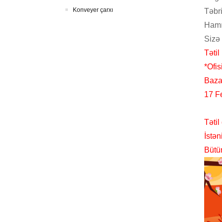
Konveyer çarxı
Təbri
Hamın
Sizə 
Tətil 
*Ofis
Bazar
17 Fe
Tətil
İstən
Bütün