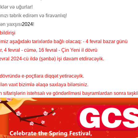
klər və uğurlar!
ızı təbrik edirəm və firavanlıq!
ən yaxşısı
2024
!
bildirişi
imiz aşağıdakı tarixlərdə bağlı olacaq: - 4 fevral bazar günü
, 4 fevral - cümə, 16 fevral - Çin Yeni il dövrü
vral 2024-cü ildə (şənbə) işi davam etdirəcəyik.
 dövründə e-poçtlara diqqət yetirəcəyik.
ilən vaxt bizimlə əlaqə saxlaya bilərsiniz.
 sifarişlərin istehsalı və göndərilməsi bayramlardan sonra təşki