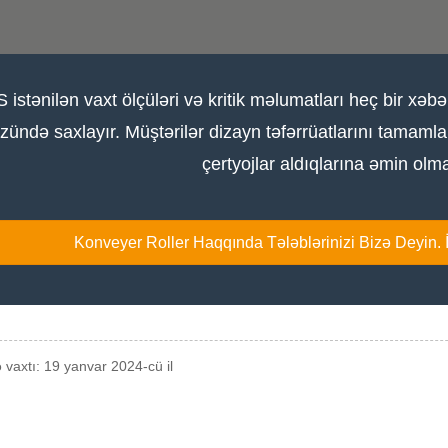
 istənilən vaxt ölçüləri və kritik məlumatları heç bir x
zündə saxlayır. Müştərilər dizayn təfərrüatlarını tamaml
çertyojlar aldıqlarına əmin olmal
Konveyer Roller Haqqında Tələblərinizi Bizə Deyin. İ
vaxtı: 19 yanvar 2024-cü il