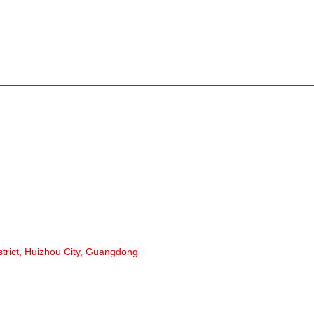
lı suallarınız üçün e-poçtunuzu bizə buraxın və
KATEQO
Bant konv
Rolikli ko
Alüminium
Konveyer 
Çələng çar
Zərbə çarx
strict, Huizhou City, Guangdong
Polietilen 
Daraq Rol
Düz Daşıyı