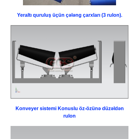
Yeraltı quruluş üçün çələng çarxları (3 rulon).
Konveyer sistemi Konuslu öz-özünə düzəldən
rulon