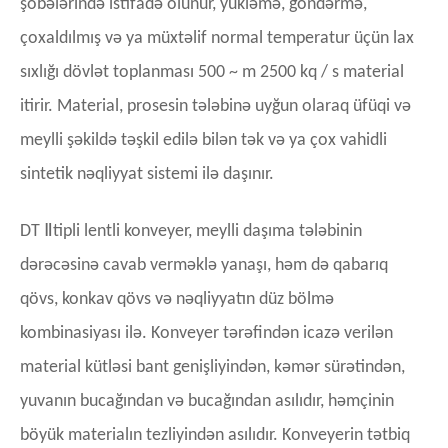
şöbələrində istifadə olunur, yükləmə, göndərmə,
çoxaldılmış və ya müxtəlif normal temperatur üçün lax
sıxlığı dövlət toplanması 500 ~ m 2500 kq / s material
itirir. Material, prosesin tələbinə uyğun olaraq üfüqi və
meylli şəkildə təşkil edilə bilən tək və ya çox vahidli
sintetik nəqliyyat sistemi ilə daşınır.
Ⅱ
DT
tipli lentli konveyer, meylli daşıma tələbinin
dərəcəsinə cavab verməklə yanaşı, həm də qabarıq
qövs, konkav qövs və nəqliyyatın düz bölmə
kombinasiyası ilə. Konveyer tərəfindən icazə verilən
material kütləsi bant genişliyindən, kəmər sürətindən,
yuvanın bucağından və bucağından asılıdır, həmçinin
böyük materialın tezliyindən asılıdır. Konveyerin tətbiq