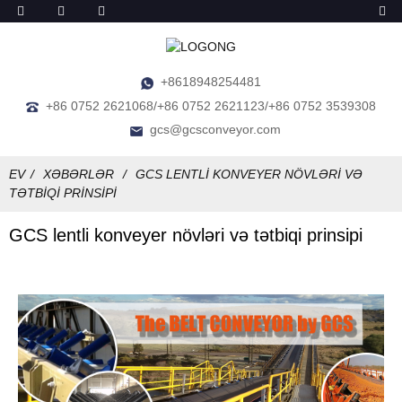
+8618948254481
+86 0752 2621068/+86 0752 2621123/+86 0752 3539308
gcs@gcsconveyor.com
EV
XƏBƏRLƏR
GCS LENTLI KONVEYER NÖVLƏRI VƏ
TƏTBIQI PRINSIPI
GCS lentli konveyer növləri və tətbiqi prinsipi