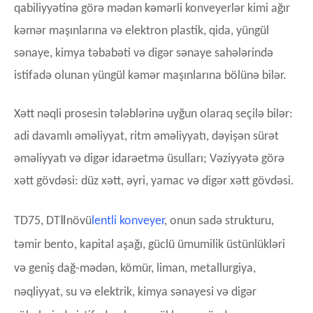
qabiliyyətinə görə mədən kəmərli konveyerlər kimi ağır
kəmər maşınlarına və elektron plastik, qida, yüngül
sənaye, kimya təbabəti və digər sənaye sahələrində
istifadə olunan yüngül kəmər maşınlarına bölünə bilər.
Xətt nəqli prosesin tələblərinə uyğun olaraq seçilə bilər:
adi davamlı əməliyyat, ritm əməliyyatı, dəyişən sürət
əməliyyatı və digər idarəetmə üsulları; Vəziyyətə görə
xətt gövdəsi: düz xətt, əyri, yamac və digər xətt gövdəsi.
Ⅱ
TD75, DT
növü
lentli konveyer
, onun sadə strukturu,
təmir bento, kapital aşağı, güclü ümumilik üstünlükləri
və geniş dağ-mədən, kömür, liman, metallurgiya,
nəqliyyat, su və elektrik, kimya sənayesi və digər