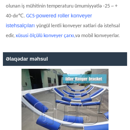
olunan iş mühitinin temperaturu ümumiyyətlə -25 ~ +
℃
powered roller konveyer
40-dır
.
GCS-
istehsalçıları
yüngül lentli konveyer xətləri də istehsal
edir
,
xüsusi ölçülü konveyer çarxı,
və mobil konveyerlər.
Əlaqədar məhsul