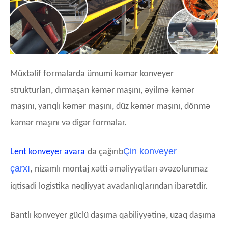
Müxtəlif formalarda ümumi kəmər konveyer
strukturları, dırmaşan kəmər maşını, əyilmə kəmər
maşını, yarıqlı kəmər maşını, düz kəmər maşını, dönmə
kəmər maşını və digər formalar.
Çin konveyer
Lent konveyer avara
da çağırıb
çarxı
,
nizamlı montaj xətti əməliyyatları əvəzolunmaz
iqtisadi logistika nəqliyyat avadanlıqlarından ibarətdir.
Bantlı konveyer güclü daşıma qabiliyyətinə, uzaq daşıma