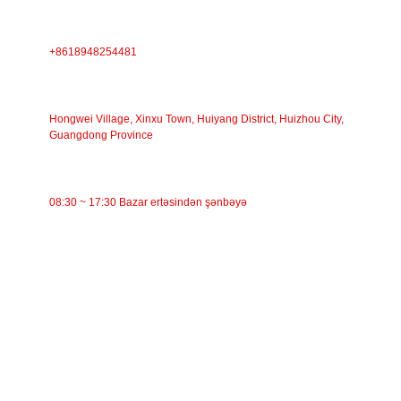
TELEFON
+8618948254481
ÜNVAN
Hongwei Village, Xinxu Town, Huiyang District, Huizhou City,
Guangdong Province
İŞ VAXTI
08:30 ~ 17:30 Bazar ertəsindən şənbəyə
KATEQORİYALAR
Bant konveyer
Rolikli konveyer
Alüminium Rolik
Konveyer Avara
Çələng çarxı
Zərbə çarxı