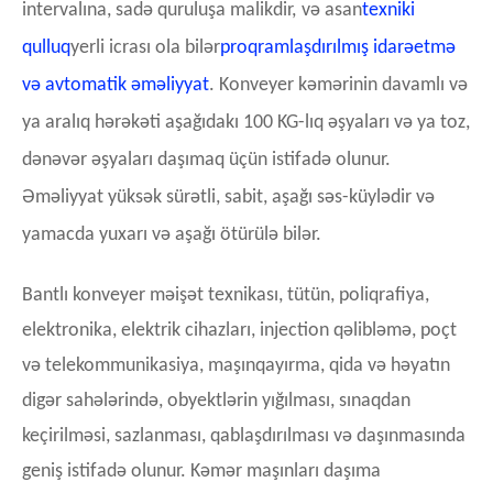
intervalına, sadə quruluşa malikdir,
və asan
texniki
qulluq
yerli icrası ola bilər
proqramlaşdırılmış idarəetmə
və avtomatik əməliyyat
. Konveyer kəmərinin davamlı və
ya aralıq hərəkəti aşağıdakı 100 KG-lıq əşyaları və ya toz,
dənəvər əşyaları daşımaq üçün istifadə olunur.
Əməliyyat yüksək sürətli, sabit, aşağı səs-küylədir və
yamacda yuxarı və aşağı ötürülə bilər.
Bantlı konveyer məişət texnikası, tütün, poliqrafiya,
elektronika, elektrik cihazları, injection qəlibləmə, poçt
və telekommunikasiya, maşınqayırma, qida və həyatın
digər sahələrində, obyektlərin yığılması, sınaqdan
keçirilməsi, sazlanması, qablaşdırılması və daşınmasında
geniş istifadə olunur. Kəmər maşınları daşıma