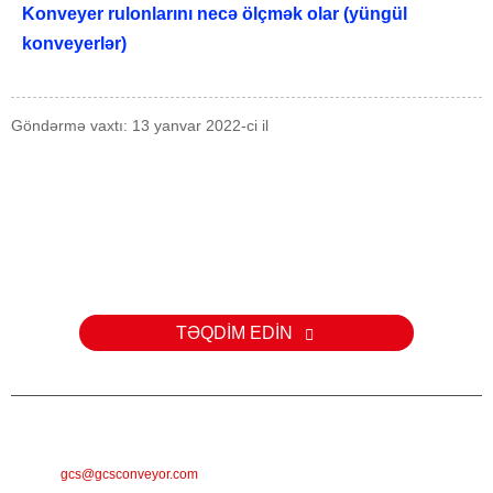
Konveyer rulonlarını necə ölçmək olar (yüngül
konveyerlər)
Göndərmə vaxtı: 13 yanvar 2022-ci il
Sorğu
Məhsullarımız və ya qiymət siyahılarımızla bağlı suallarınız üçün e-
poçtunuzu bizə buraxın və biz 24 saat ərzində əlaqə saxlayacağıq.
TƏQDİM EDİN
E-MAIL
gcs@gcsconveyor.com