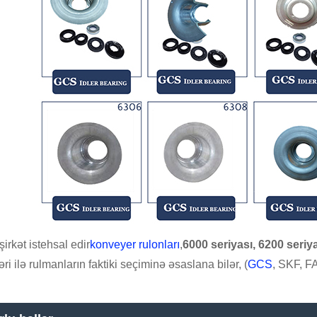
şirkət istehsal edir
konveyer rulonları
,
6000 seriyası, 6200 seriya
ri ilə rulmanların faktiki seçiminə əsaslana bilər, (
GCS
, SKF, F