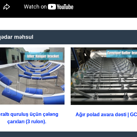
qədar məhsul
raltı quruluş üçün çələng
Ağır polad avara dəsti | G
çarxları (3 rulon).