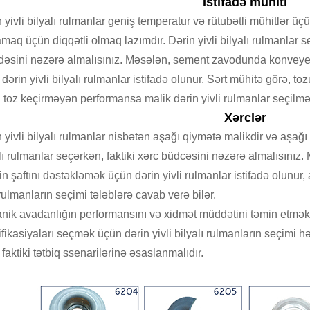
İstifadə mühiti
 yivli bilyalı rulmanlar geniş temperatur və rütubətli mühitlər üç
maq üçün diqqətli olmaq lazımdır. Dərin yivli bilyalı rulmanlar seç
fadəsini nəzərə almalısınız. Məsələn, sement zavodunda konveye
dərin yivli bilyalı rulmanlar istifadə olunur. Sərt mühitə görə, t
 toz keçirməyən performansa malik dərin yivli rulmanlar seçilməl
Xərclər
 yivli bilyalı rulmanlar nisbətən aşağı qiymətə malikdir və aşağı
lı rulmanlar seçərkən, faktiki xərc büdcəsini nəzərə almalısınız.
in şaftını dəstəkləmək üçün dərin yivli rulmanlar istifadə olunur,
 rulmanların seçimi tələblərə cavab verə bilər.
nik avadanlığın performansını və xidmət müddətini təmin etmək
fikasiyaları seçmək üçün dərin yivli bilyalı rulmanların seçimi hər
faktiki tətbiq ssenarilərinə əsaslanmalıdır.