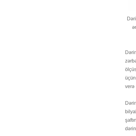
Dəri
ə
Dərin
zərbə
ölçüs
üçün 
verə 
Dərin
bilya
şaftı
dərin