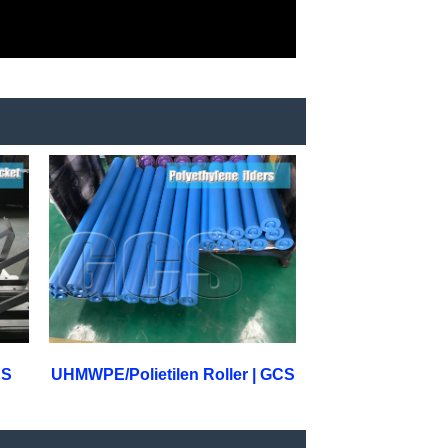
CS
UHMWPE/Polietilen Roller | GCS