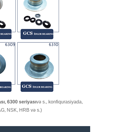
sı, 6300 seriyası
və s., konfiqurasiyada,
AG, NSK, HRB və s.)