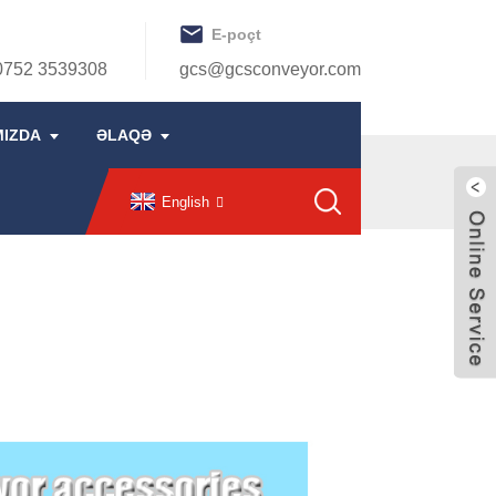
E-poçt
0752 3539308
gcs@gcsconveyor.com
MIZDA
ƏLAQƏ
English