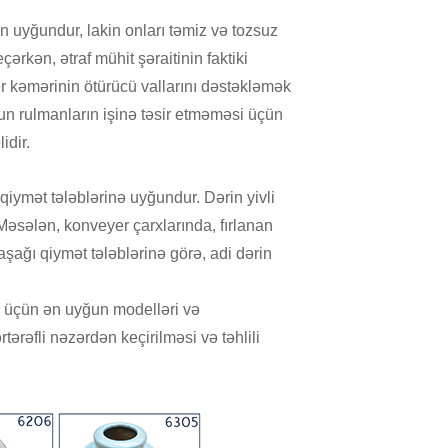
ün uyğundur, lakin onları təmiz və tozsuz
ərkən, ətraf mühit şəraitinin faktiki
r kəmərinin ötürücü vallarını dəstəkləmək
ozun rulmanların işinə təsir etməməsi üçün
idir.
 qiymət tələblərinə uyğundur. Dərin yivli
 Məsələn, konveyer çarxlarında, fırlanan
 aşağı qiymət tələblərinə görə, adi dərin
 üçün ən uyğun modelləri və
tərəfli nəzərdən keçirilməsi və təhlili