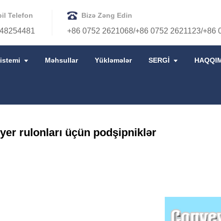
il Telefon
Bizə Zəng Edin
48254481
+86 0752 2621068/+86 0752 2621123/+86 
istemi
Məhsullar
Yükləmələr
SERGİ
HAQQI
ÜÇÜN PODŞIPNIKLƏR
er rulonları üçün podşipniklər