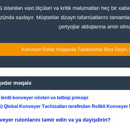
 istənilən vaxt ölçüləri və kritik məlumatları heç bir x
zündə saxlayır. Müştərilər dizayn təfərrüatlarını tamaml
çertyojlar aldıqlarına əmin olmal
Konveyer Roller Haqqında Tələblərinizi Bizə Deyin. İ
qədar məqalə
lentli konveyer növləri və tətbiqi prinsipi
) Qlobal Konveyer Təchizatları tərəfindən Rolikli Konveyer İ
eyer rulonlarını təmir edin və ya dəyişdirin?