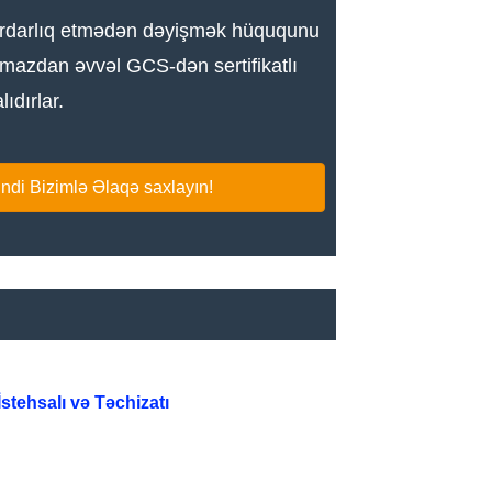
əbərdarlıq etmədən dəyişmək hüququnu
amazdan əvvəl GCS-dən sertifikatlı
ıdırlar.
ndi Bizimlə Əlaqə saxlayın!
stehsalı və Təchizatı