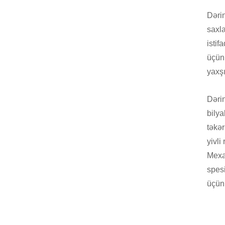
Dərin
saxla
isti
üçün 
yaxşı
Dərin
bilya
təkər
yivli
Mexa
spesi
üçün 