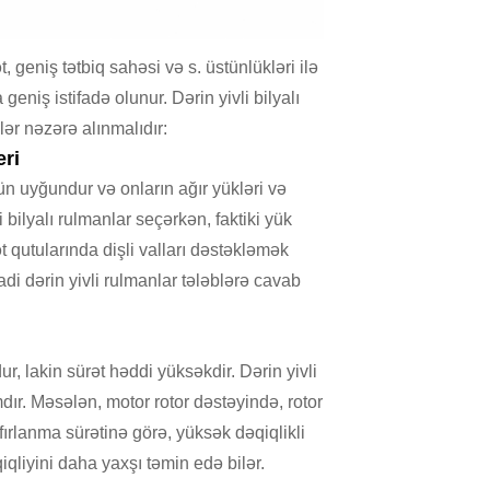
 geniş tətbiq sahəsi və s. üstünlükləri ilə
niş istifadə olunur. Dərin yivli bilyalı
ər nəzərə alınmalıdır:
ri
çün uyğundur və onların ağır yükləri və
bilyalı rulmanlar seçərkən, faktiki yük
 qutularında dişli valları dəstəkləmək
 adi dərin yivli rulmanlar tələblərə cavab
ur, lakin sürət həddi yüksəkdir. Dərin yivli
mdır. Məsələn, motor rotor dəstəyində, rotor
fırlanma sürətinə görə, yüksək dəqiqlikli
iqliyini daha yaxşı təmin edə bilər.