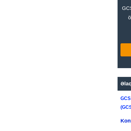
GCS
ö
Əla
GCS 
(GCS
Konv