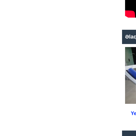
Əla
Ye