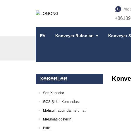
Mob
+86189
EV
Konveyer Rulonları
Konveyer S
EV
XƏBƏRLƏR
KONVEYER RULONLARI 
Konvey
XƏBƏRLƏR
Son Xəbərlər
GCS Şirkət Komandası
Məhsul haqqında məlumat
Məlumatı göstərin
Bilik