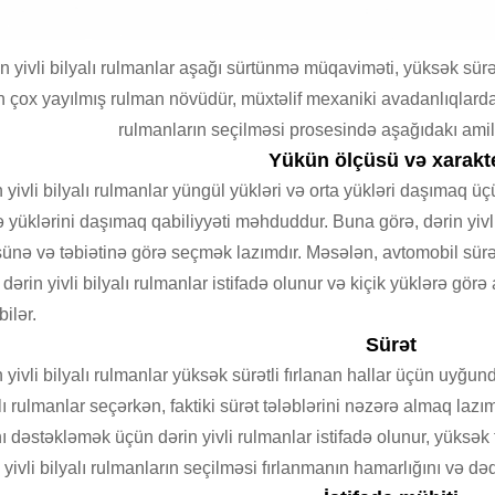
n yivli bilyalı rulmanlar aşağı sürtünmə müqaviməti, yüksək sürət,
n çox yayılmış rulman növüdür, müxtəlif mexaniki avadanlıqlarda ge
rulmanların seçilməsi prosesində aşağıdakı amill
Yükün ölçüsü və xarakte
 yivli bilyalı rulmanlar yüngül yükləri və orta yükləri daşımaq ü
 yüklərini daşımaq qabiliyyəti məhduddur. Buna görə, dərin yivli 
ünə və təbiətinə görə seçmək lazımdır. Məsələn, avtomobil sürət
dərin yivli bilyalı rulmanlar istifadə olunur və kiçik yüklərə görə
bilər.
Sürət
 yivli bilyalı rulmanlar yüksək sürətli fırlanan hallar üçün uyğund
lı rulmanlar seçərkən, faktiki sürət tələblərini nəzərə almaq lazı
nı dəstəkləmək üçün dərin yivli rulmanlar istifadə olunur, yüksək 
 yivli bilyalı rulmanların seçilməsi fırlanmanın hamarlığını və dəq