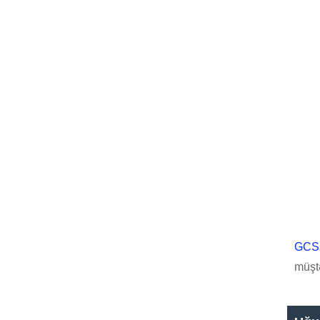
GCS
müştə