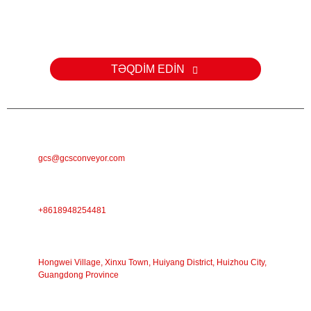
Məhsullarımız və ya qiymət siyahılarımızla bağlı suallarınız üçün e-
poçtunuzu bizə buraxın və biz 24 saat ərzində əlaqə saxlayacağıq.
TƏQDİM EDİN
E-MAIL
gcs@gcsconveyor.com
TELEFON
+8618948254481
ÜNVAN
Hongwei Village, Xinxu Town, Huiyang District, Huizhou City,
Guangdong Province
İŞ VAXTI