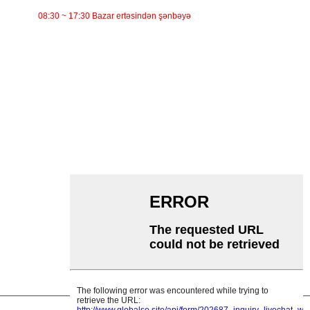
08:30 ~ 17:30 Bazar ertəsindən şənbəyə
KATEQORİYALAR
Bant konveyer
Rolikli konveyer
Alüminium Roller
Konveyer Avara
Çələng çarxı
Zərbə çarxı
Polietilen rulon
Daraq Roller
Düz Daşıyıcı Rolik
V Geri dönmə çarxı
Konveyer diyircəkli mötərizə