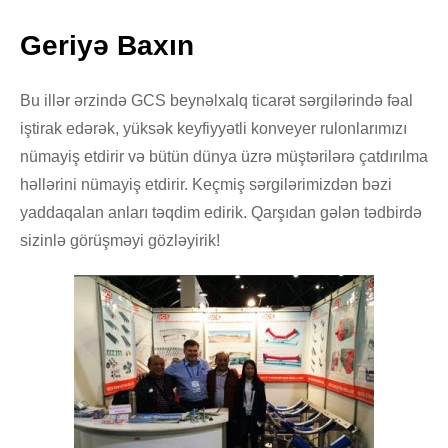
Geriyə Baxın
Bu illər ərzində GCS beynəlxalq ticarət sərgilərində fəal
iştirak edərək, yüksək keyfiyyətli konveyer rulonlarımızı
nümayiş etdirir və bütün dünya üzrə müştərilərə çatdırılma
həllərini nümayiş etdirir. Keçmiş sərgilərimizdən bəzi
yaddaqalan anları təqdim edirik. Qarşıdan gələn tədbirdə
sizinlə görüşməyi gözləyirik!