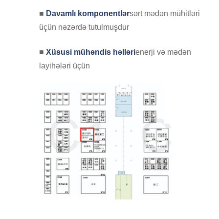
■
Davamlı komponentlər
sərt mədən mühitləri
üçün nəzərdə tutulmuşdur
■
Xüsusi mühəndis həlləri
enerji və mədən
layihələri üçün