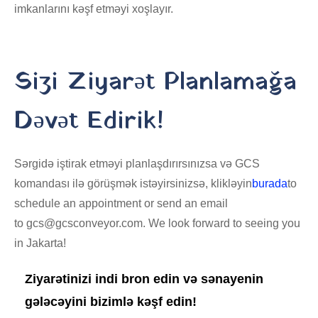
imkanlarını kəşf etməyi xoşlayır.
Sizi Ziyarət Planlamağa
Dəvət Edirik!
Sərgidə iştirak etməyi planlaşdırırsınızsa və GCS
komandası ilə görüşmək istəyirsinizsə, klikləyin
burada
to
schedule an appointment or send an email
to gcs@gcsconveyor.com. We look forward to seeing you
in Jakarta!
Ziyarətinizi indi bron edin və sənayenin
gələcəyini bizimlə kəşf edin!