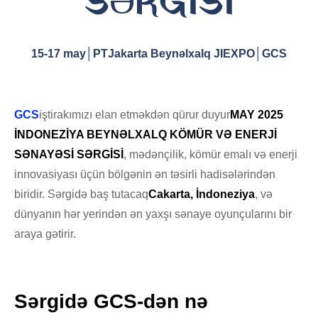
SƏRGİSİ
15-17 may│PTJakarta Beynəlxalq JIEXPO│GCS
GCS
iştirakımızı elan etməkdən qürur duyur
MAY 2025
İNDONEZİYA BEYNƏLXALQ KÖMÜR VƏ ENERJİ
SƏNAYƏSİ SƏRGİSİ
, mədənçilik, kömür emalı və enerji
innovasiyası üçün bölgənin ən təsirli hadisələrindən
biridir. Sərgidə baş tutacaq
Cakarta, İndoneziya
, və
dünyanın hər yerindən ən yaxşı sənaye oyunçularını bir
araya gətirir.
Sərgidə GCS-dən nə