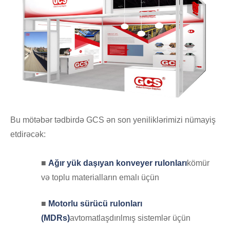
Bu mötəbər tədbirdə GCS ən son yeniliklərimizi nümayiş
etdirəcək:
■
Ağır yük daşıyan konveyer rulonları
kömür
və toplu materialların emalı üçün
■
Motorlu sürücü rulonları
(MDRs)
avtomatlaşdırılmış sistemlər üçün