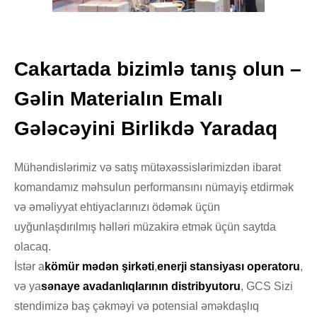
Cakartada bizimlə tanış olun –
Gəlin Materialın Emalı
Gələcəyini Birlikdə Yaradaq
Mühəndislərimiz və satış mütəxəssislərimizdən ibarət
komandamız məhsulun performansını nümayiş etdirmək
və əməliyyat ehtiyaclarınızı ödəmək üçün
uyğunlaşdırılmış həlləri müzakirə etmək üçün saytda
olacaq.
İstər a
kömür mədən şirkəti
,
enerji stansiyası operatoru
,
və ya
sənaye avadanlıqlarının distribyutoru
, GCS Sizi
stendimizə baş çəkməyi və potensial əməkdaşlıq