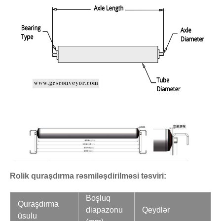
Rolik quraşdırma rəsmiləşdirilməsi təsviri:
Boşluq
Quraşdırma
diapazonu
Qeydlər
üsulu