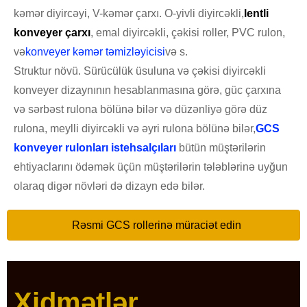
kəmər diyircəyi, V-kəmər çarxı. O-yivli diyircəkli,
lentli
konveyer çarxı
, emal diyircəkli, çəkisi roller, PVC rulon,
və
konveyer kəmər təmizləyicisi
və s.
Struktur növü. Sürücülük üsuluna və çəkisi diyircəkli
konveyer dizaynının hesablanmasına görə, güc çarxına
və sərbəst rulona bölünə bilər və düzənliyə görə düz
rulona, ​​meylli diyircəkli və əyri rulona bölünə bilər,
GCS
konveyer rulonları istehsalçıları
bütün müştərilərin
ehtiyaclarını ödəmək üçün müştərilərin tələblərinə uyğun
olaraq digər növləri də dizayn edə bilər.
Rəsmi GCS rollerinə müraciət edin
Xidmətlər