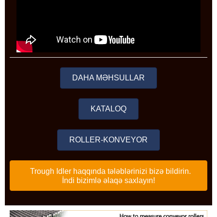
DAHA MƏHSULLAR
KATALOQ
ROLLER-KONVEYOR
Trough Idler haqqında tələblərinizi bizə bildirin.
İndi bizimlə əlaqə saxlayın!