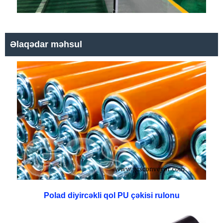
Əlaqədar məhsul
Polad diyircəkli qol PU çəkisi rulonu