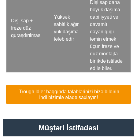
Dişi sap daha
böyük daşıma
Yüksək
qabiliyyəti və
Dişi sap +
sabitlik ağır
davamlı
freze düz
yük daşıma
dayanıqlığı
quraşdırılması
tələb edir
təmin etmək
üçün freze və
düz montajla
birlikdə istifadə
edilə bilər.
Trough Idler haqqında tələblərinizi bizə bildirin.
İndi bizimlə əlaqə saxlayın!
Müştəri İstifadəsi