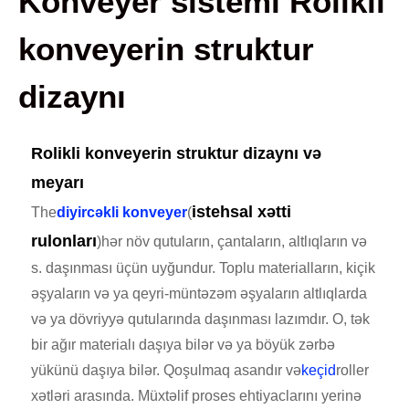
Konveyer sistemi Rolikli
konveyerin struktur
dizaynı
Rolikli konveyerin struktur dizaynı və
meyarı
istehsal xətti
The
diyircəkli konveyer
(
rulonları
)hər növ qutuların, çantaların, altlıqların və
s. daşınması üçün uyğundur. Toplu materialların, kiçik
əşyaların və ya qeyri-müntəzəm əşyaların altlıqlarda
və ya dövriyyə qutularında daşınması lazımdır. O, tək
bir ağır materialı daşıya bilər və ya böyük zərbə
yükünü daşıya bilər. Qoşulmaq asandır və
keçid
roller
xətləri arasında. Müxtəlif proses ehtiyaclarını yerinə