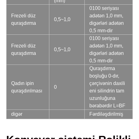
(mm)
0100 seriyası
Frezeli düz
adətən 1,0 mm,
0,5~1,0
quraşdırma
digərləri adətən
0,5 mm-dir
0100 seriyası
Frezeli düz
adətən 1,0 mm,
0,5~1,0
quraşdırma
digərləri adətən
0,5 mm-dir
Quraşdırma
boşluğu 0-dır,
Qadın ipin
çərçivənin daxili
0
quraşdırılması
eni silindrin tam
uzunluğuna
bərabərdir L=BF
digər
Fərdiləşdirilmiş