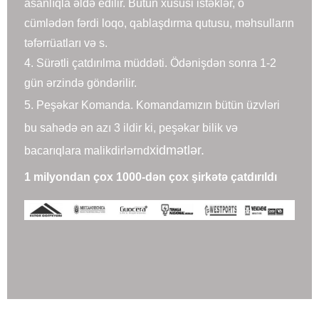
asanlıqla əldə edilir. Bütün xüsusi istəklər, o
cümlədən fərdi loqo, qablaşdırma qutusu, məhsulların
təfərrüatları və s.
4. Sürətli çatdırılma müddəti. Ödənişdən sonra 1-2
gün ərzində göndərilir.
5. Peşəkar Komanda. Komandamızın bütün üzvləri
bu sahədə ən azı 3 ildir ki, peşəkar bilik və
xidmətlər.
bacarıqlara malikdirlər
nd
1 milyondan çox 1000-dən çox şirkətə çatdırıldı