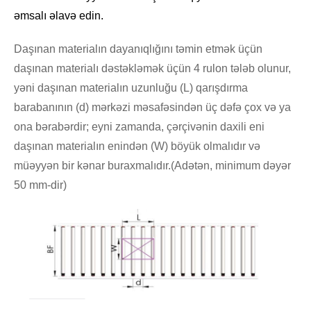
əmsalı əlavə edin.
Daşınan materialın dayanıqlığını təmin etmək üçün
daşınan materialı dəstəkləmək üçün 4 rulon tələb olunur,
yəni daşınan materialın uzunluğu (L) qarışdırma
barabanının (d) mərkəzi məsafəsindən üç dəfə çox və ya
ona bərabərdir; eyni zamanda, çərçivənin daxili eni
daşınan materialın enindən (W) böyük olmalıdır və
müəyyən bir kənar buraxmalıdır.(Adətən, minimum dəyər
50 mm-dir)