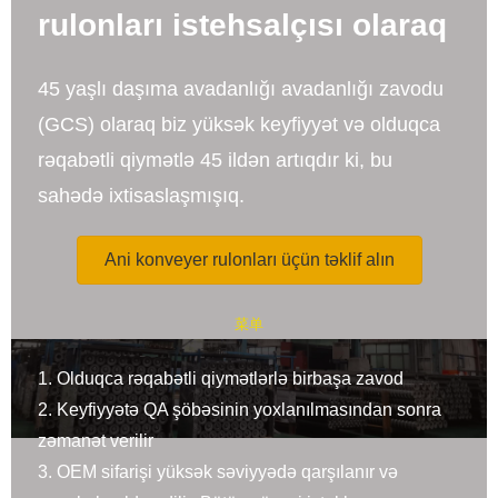
rulonları istehsalçısı olaraq
45 yaşlı daşıma avadanlığı avadanlığı zavodu
(GCS) olaraq biz yüksək keyfiyyət və olduqca
rəqabətli qiymətlə 45 ildən artıqdır ki, bu
sahədə ixtisaslaşmışıq.
Ani konveyer rulonları üçün təklif alın
菜单
1. Olduqca rəqabətli qiymətlərlə birbaşa zavod
2. Keyfiyyətə QA şöbəsinin yoxlanılmasından sonra
zəmanət verilir
3. OEM sifarişi yüksək səviyyədə qarşılanır və