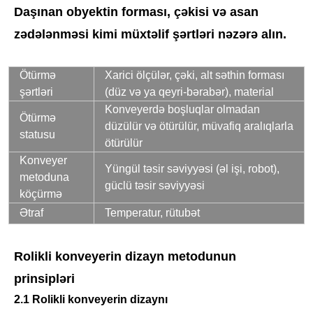
Daşınan obyektin forması, çəkisi və asan
zədələnməsi kimi müxtəlif şərtləri nəzərə alın.
Ötürmə
Xarici ölçülər, çəki, alt səthin forması
şərtləri
(düz və ya qeyri-bərabər), material
Konveyerdə boşluqlar olmadan
Ötürmə
düzülür və ötürülür, müvafiq aralıqlarla
statusu
ötürülür
Konveyer
Yüngül təsir səviyyəsi (əl işi, robot),
metoduna
güclü təsir səviyyəsi
köçürmə
Ətraf
Temperatur, rütubət
Rolikli konveyerin dizayn metodunun
prinsipləri
2.1 Rolikli konveyerin dizaynı