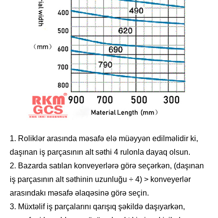
1. Roliklər arasında məsafə elə müəyyən edilməlidir ki,
daşınan iş parçasının alt səthi 4 rulonla dayaq olsun.
2. Bazarda satılan konveyerlərə görə seçərkən, (daşınan
iş parçasının alt səthinin uzunluğu ÷ 4) > konveyerlər
arasındakı məsafə əlaqəsinə görə seçin.
3. Müxtəlif iş parçalarını qarışıq şəkildə daşıyarkən,