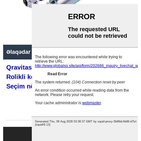
Çəkmə çarxı
Əlaqədar məqalə
Qravitasiya rollerli konveyer
Rolikli konveyerin dizayn detalları——
Seçim nöqtələri