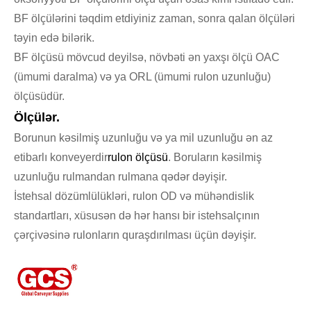
BF ölçülərini təqdim etdiyiniz zaman
, sonra qalan ölçüləri
təyin edə bilərik.
BF ölçüsü mövcud deyilsə, növbəti ən yaxşı ölçü OAC
(ümumi daralma) və ya ORL (ümumi rulon uzunluğu)
ölçüsüdür.
Ölçülər.
Borunun kəsilmiş uzunluğu və ya mil uzunluğu ən az
etibarlı konveyerdir
rulon ölçüsü
. Boruların kəsilmiş
uzunluğu rulmandan rulmana qədər dəyişir.
İstehsal dözümlülükləri, rulon OD və mühəndislik
standartları, xüsusən də hər hansı bir istehsalçının
çərçivəsinə rulonların quraşdırılması üçün dəyişir.