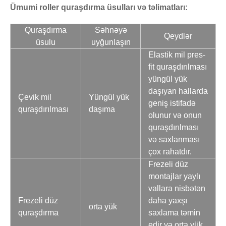
Ümumi roller quraşdırma üsulları və təlimatları:
Quraşdırma
Səhnəyə
Qeydlər
üsulu
uyğunlaşın
Elastik mil pres-
fit quraşdırılması
yüngül yük
daşıyan hallarda
Çevik mil
Yüngül yük
geniş istifadə
quraşdırılması
daşıma
olunur və onun
quraşdırılması
və saxlanması
çox rahatdır.
Frezeli düz
montajlar yaylı
vallara nisbətən
Frezeli düz
daha yaxşı
orta yük
quraşdırma
saxlama təmin
edir və orta yük