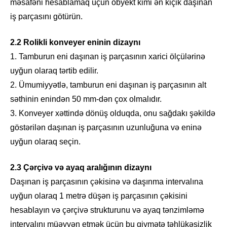
məsafəni hesablamaq üçün obyekt kimi ən kiçik daşınan
iş parçasını götürün.
2.2 Rolikli konveyer eninin dizaynı
1. Tamburun eni daşınan iş parçasının xarici ölçülərinə
uyğun olaraq tərtib edilir.
2. Ümumiyyətlə, tamburun eni daşınan iş parçasının alt
səthinin enindən 50 mm-dən çox olmalıdır.
3. Konveyer xəttində dönüş olduqda, onu sağdakı şəkildə
göstərilən daşınan iş parçasının uzunluğuna və eninə
uyğun olaraq seçin.
2.3 Çərçivə və ayaq aralığının dizaynı
Daşınan iş parçasının çəkisinə və daşınma intervalına
uyğun olaraq 1 metrə düşən iş parçasının çəkisini
hesablayın və çərçivə strukturunu və ayaq tənzimləmə
intervalını müəyyən etmək üçün bu qiymətə təhlükəsizlik