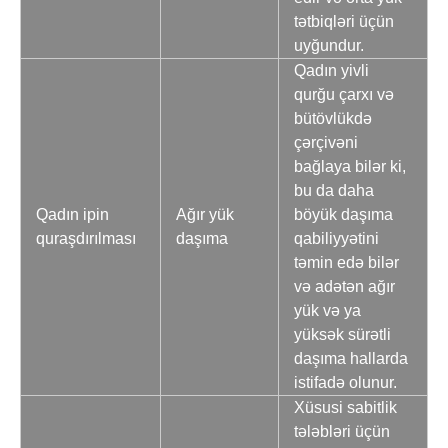
tətbiqləri üçün
uyğundur.
Qadın yivli
qurğu çarxı və
bütövlükdə
çərçivəni
bağlaya bilər ki,
bu da daha
Qadın ipin
Ağır yük
böyük daşıma
quraşdırılması
daşıma
qabiliyyətini
təmin edə bilər
və adətən ağır
yük və ya
yüksək sürətli
daşıma hallarda
istifadə olunur.
Xüsusi sabitlik
tələbləri üçün