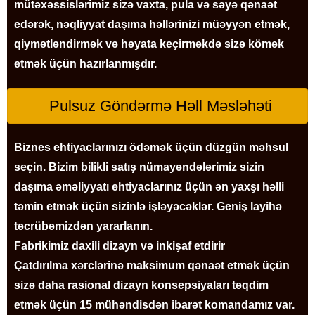
mütəxəssislərimiz sizə vaxta, pula və səyə qənaət
edərək, nəqliyyat daşıma həllərinizi müəyyən etmək,
qiymətləndirmək və həyata keçirməkdə sizə kömək
etmək üçün hazırlanmışdır.
Pulsuz Göndərmə Həll Məsləhəti
Biznes ehtiyaclarınızı ödəmək üçün düzgün məhsul
seçin. Bizim bilikli satış nümayəndələrimiz sizin
daşıma əməliyyatı ehtiyaclarınız üçün ən yaxşı həlli
təmin etmək üçün sizinlə işləyəcəklər. Geniş layihə
təcrübəmizdən yararlanın.
Fabrikimiz daxili dizayn və inkişaf etdirir
Çatdırılma xərclərinə maksimum qənaət etmək üçün
sizə daha rasional dizayn konsepsiyaları təqdim
etmək üçün 15 mühəndisdən ibarət komandamız var.