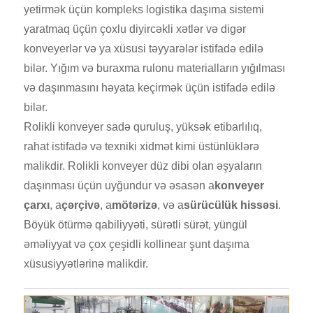
yetirmək üçün kompleks logistika daşıma sistemi
yaratmaq üçün çoxlu diyircəkli xətlər və digər
konveyerlər və ya xüsusi təyyarələr istifadə edilə
bilər. Yığım və buraxma rulonu materialların yığılması
və daşınmasını həyata keçirmək üçün istifadə edilə
bilər.
Rolikli konveyer sadə quruluş, yüksək etibarlılıq,
rahat istifadə və texniki xidmət kimi üstünlüklərə
malikdir. Rolikli konveyer düz dibi olan əşyaların
daşınması üçün uyğundur və əsasən a
konveyer
çarxı
, a
çərçivə
, a
mötərizə
, və a
sürücülük hissəsi
.
Böyük ötürmə qabiliyyəti, sürətli sürət, yüngül
əməliyyat və çox çeşidli kollinear şunt daşıma
xüsusiyyətlərinə malikdir.