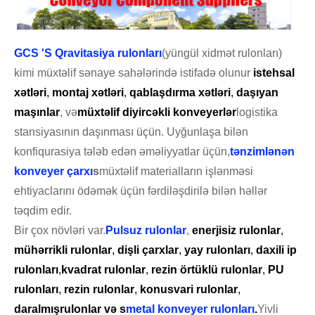
GCS 'S
Qravitasiya rulonları
(yüngül xidmət rulonları)
kimi müxtəlif sənaye sahələrində istifadə olunur
istehsal
xətləri
,
montaj xətləri
,
qablaşdırma xətləri
,
daşıyan
maşınlar
, və
müxtəlif diyircəkli konveyerlər
logistika
stansiyasının daşınması üçün. Uyğunlaşa bilən
konfiqurasiya tələb edən əməliyyatlar üçün,
tənzimlənən
konveyer çarxı
s
müxtəlif materialların işlənməsi
ehtiyaclarını ödəmək üçün fərdiləşdirilə bilən həllər
təqdim edir.
Bir çox növləri var.
Pulsuz rulonlar
,
enerjisiz rulonlar
,
mühərrikli rulonlar
,
dişli çarxlar
,
yay rulonları
,
daxili ip
rulonları
,
kvadrat rulonlar
,
rezin örtüklü rulonlar
,
PU
rulonları
,
rezin rulonlar
,
konusvari rulonlar
,
daralmış
rulonlar və s
metal konveyer rulonları
.
Yivli