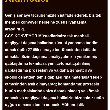
Geniş sənaye təcrübəmizdən istifadə edərək, biz tək
mənbəli konveyer həllərinə xüsusi yanaşma
araşdırırıq.
GCS KONVEYOR Müştərilərimizə tək mənbəli
nəqliyyat daşıma həllərinə xüsusi yanaşma təqdim
etmək üçün 27 illik sənaye təcrübəsindən istifadə
etməklə. Sizin daşınma əməliyyatınızın yenilənmiş
qablaşdırma texnikası, yeni avtomatlaşdırılmış
qablaşdırma prosesləri və ya daha qənaətcil və
ekoloji cəhətdən təmiz qablaşdırma materialları tələb
etməsindən asılı olmayaraq; komandamız prosesin
bütün mərhələlərində sizə dəstək olacaq və kömək
edəcək və nəqliyyat daşıma həllinizin biznesiniz üçün
uyğun olmasını təmin edəcək. Mühəndislik