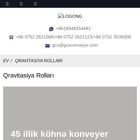
+8618948254481
+86 0752 2621068/+86 0752 2621123/+86 0752 3539308
gcs@gcsconveyor.com
EV
QRAVITASIYA ROLLARI
Qravitasiya Rolları
45 illik köhnə konveyer