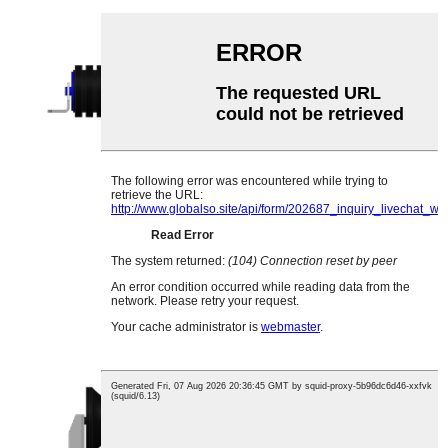
REZİN GEÇİRİLƏN ROLLER