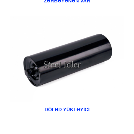
ZƏRBƏYƏNƏN VAR
DÖLƏD YÜKLƏYİCİ