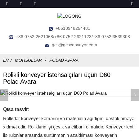
+8618948254481
+86 0752 2621068/+86 0752 2621123/+86 0752 3539308
gcs@gcsconveyor.com
EV
MƏHSULLAR
POLAD AVARA
Rolikli konveyer istehsalçıları üçün D60
Polad Avara
Qısa təsvir:
Rollerlər konveyer kəmərini və materialın ağırlığını dəstəkləməyə
xidmət edir. Roliklərin işi çevik və etibarlı olmalıdır. Konveyer lenti
ilə rulonlar arasında sürtünmənin azaldılması konveyerin