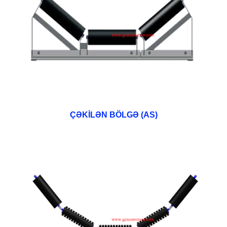
ÇƏKİLƏN BÖLGƏ (AS)