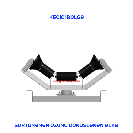
KEÇİCİ BÖLGƏ
SÜRTÜNƏNƏN ÖZÜNÜ DÖNÜŞLƏNƏN ƏLKƏ