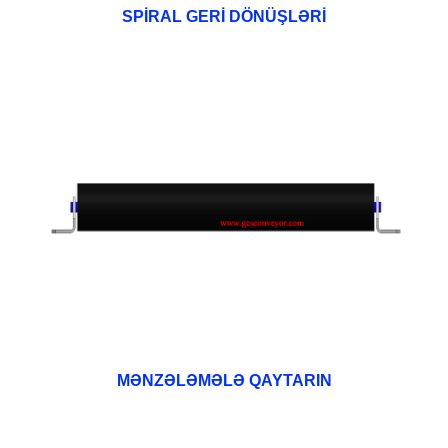
SPİRAL GERİ DÖNÜŞLƏRİ
MƏNZƏLƏMƏLƏ QAYTARIN