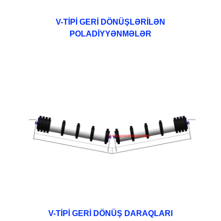
V-TİPİ GERİ DÖNÜŞLƏRİLƏN
POLADİYYƏNMƏLƏR
V-TİPİ GERİ DÖNÜŞ DARAQLARI