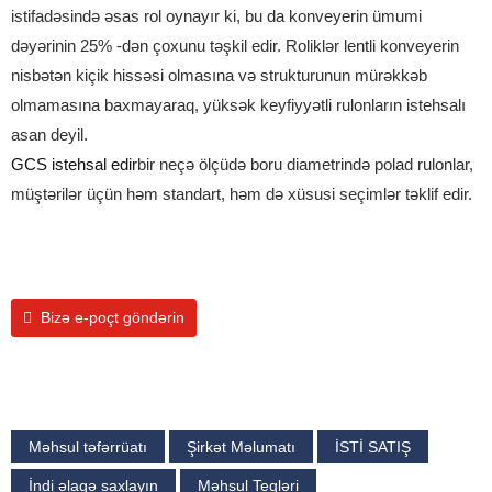
istifadəsində əsas rol oynayır ki, bu da konveyerin ümumi
dəyərinin 25% -dən çoxunu təşkil edir. Roliklər lentli konveyerin
nisbətən kiçik hissəsi olmasına və strukturunun mürəkkəb
olmamasına baxmayaraq, yüksək keyfiyyətli rulonların istehsalı
asan deyil.
GCS istehsal edir
bir neçə ölçüdə boru diametrində polad rulonlar,
müştərilər üçün həm standart, həm də xüsusi seçimlər təklif edir.
Bizə e-poçt göndərin
Məhsul təfərrüatı
Şirkət Məlumatı
İSTİ SATIŞ
İndi əlaqə saxlayın
Məhsul Teqləri