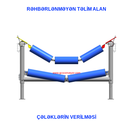
RƏHBƏRLƏNMƏYƏN TƏLİM ALAN
ÇƏLƏKLƏRİN VERİLMƏSİ