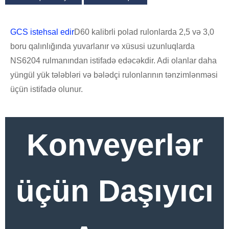
GCS istehsal edir
D60 kalibrli polad rulonlarda 2,5 və 3,0
boru qalınlığında yuvarlanır və xüsusi uzunluqlarda
NS6204 rulmanından istifadə edəcəkdir. Adi olanlar daha
yüngül yük tələbləri və bələdçi rulonlarının tənzimlənməsi
üçün istifadə olunur.
Konveyerlər
üçün Daşıyıcı