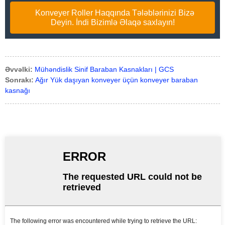
Konveyer Roller Haqqında Tələblərinizi Bizə
Deyin. İndi Bizimlə Əlaqə saxlayın!
Əvvəlki:
Mühəndislik Sinif Baraban Kasnakları | GCS
Sonrakı:
Ağır Yük daşıyan konveyer üçün konveyer baraban
kasnağı