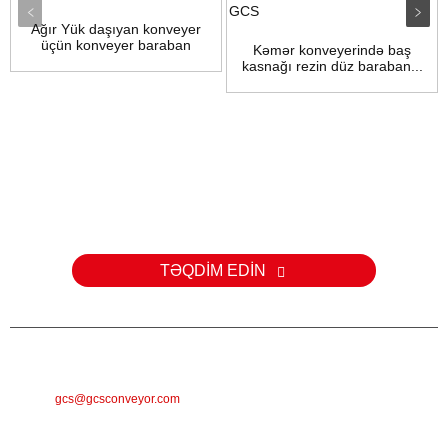
Ağır Yük daşıyan konveyer
üçün konveyer baraban
Kəmər konveyerində baş
kasnağı
kasnağı rezin düz baraban...
Sorğu
Məhsullarımız və ya qiymət siyahılarımızla bağlı suallarınız üçün e-
poçtunuzu bizə buraxın və biz 24 saat ərzində əlaqə saxlayacağıq.
TƏQDİM EDİN
E-MAIL
gcs@gcsconveyor.com
TELEFON