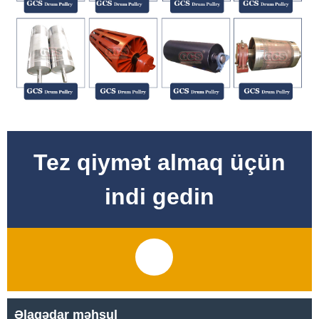
Tez qiymət almaq üçün
indi gedin
Əlaqədar məhsul