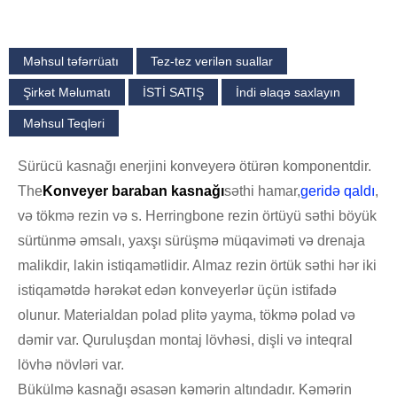
Məhsul təfərrüatı
Tez-tez verilən suallar
Şirkət Məlumatı
İSTİ SATIŞ
İndi əlaqə saxlayın
Məhsul Teqləri
Sürücü kasnağı enerjini konveyerə ötürən komponentdir.
The
Konveyer baraban kasnağı
səthi hamar,
geridə qaldı
,
və tökmə rezin və s. Herringbone rezin örtüyü səthi böyük
sürtünmə əmsalı, yaxşı sürüşmə müqaviməti və drenaja
malikdir, lakin istiqamətlidir. Almaz rezin örtük səthi hər iki
istiqamətdə hərəkət edən konveyerlər üçün istifadə
olunur. Materialdan polad plitə yayma, tökmə polad və
dəmir var. Quruluşdan montaj lövhəsi, dişli və inteqral
lövhə növləri var.
Bükülmə kasnağı əsasən kəmərin altındadır. Kəmərin