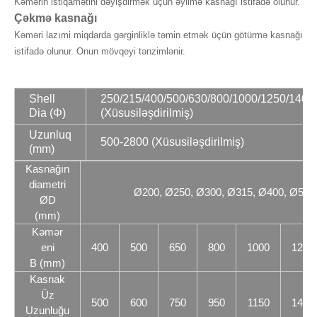
Kəmərin istiqamətini dəyişdirmək üçün əyilmə kasnağı istifadə olunur.
Çəkmə kasnağı
Kəməri lazımi miqdarda gərginliklə təmin etmək üçün götürmə kasnağı
istifadə olunur. Onun mövqeyi tənzimlənir.
Shell
250/215/400/500/630/800/1000/1250/1400
Dia (Φ)
(Xüsusiləşdirilmiş)
Uzunluq
500-2800 (Xüsusiləşdirilmiş)
(mm)
Kasnağın
diametri
Ø200, Ø250, Ø300, Ø315, Ø400, Ø500
ØD
(mm)
Kəmər
eni
400
500
650
800
1000
1200
B (mm)
Kasnak
Üz
500
600
750
950
1150
1400
Uzunluğu