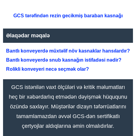
GCS tərəfindən rezin gecikmiş baraban kasnağı
Əlaqədar məqalə
Bantlı konveyerdə müxtəlif növ kasnaklar hansılardır?
Bantlı konveyerdə snub kasnağın istifadəsi nədir?
Rolikli konveyeri necə seçmək olar?
GCS istənilən vaxt ölçüləri və kritik məlumatları
heç bir xəbərdarlıq etmədən dəyişmək hüququnu
özündə saxlayır. Müştərilər dizayn təfərrüatlarını
tamamlamazdan əvvəl GCS-dən sertifikatlı
çertyojlar aldıqlarına əmin olmalıdırlar.