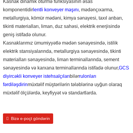
Kasnak dinamik ötürmə funksiyasının əsas
komponentidir
lentli konveyer maşını
, mədənçıxarma,
metallurgiya, kömür mədəni, kimya sənayesi, taxıl anbarı,
tikinti materialları, liman, duz sahəsi, elektrik enerjisində
geniş istifadə olunur.
Kasnaklarımız ümumiyyətlə mədən sənayesində, istilik
elektrik stansiyalarında, metallurgiya sənayesində, tikinti
materialları sənayesində, liman terminallarında, sement
sənayesində və karxana terminallarında istifadə olunur,
GCS
diyircəkli konveyer istehsalçıları
bilər
rulonları
fərdiləşdirin
müxtəlif müştərilərin tələblərinə uyğun olaraq
müxtəlif ölçülərdə, keyfiyyət və standartlarda.
Bizə e-poçt göndərin