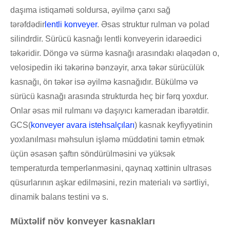
daşıma istiqaməti soldursa, əyilmə çarxı sağ
tərəfdədir
lentli konveyer
. Əsas struktur rulman və polad
silindrdir. Sürücü kasnağı lentli konveyerin idarəedici
təkəridir. Döngə və sürmə kasnağı arasındakı əlaqədən o,
velosipedin iki təkərinə bənzəyir, arxa təkər sürücülük
kasnağı, ön təkər isə əyilmə kasnağıdır. Bükülmə və
sürücü kasnağı arasında strukturda heç bir fərq yoxdur.
Onlar əsas mil rulmanı və daşıyıcı kameradan ibarətdir.
GCS(
konveyer avara istehsalçıları
) kasnak keyfiyyətinin
yoxlanılması məhsulun işləmə müddətini təmin etmək
üçün əsasən şaftın söndürülməsini və yüksək
temperaturda temperlənməsini, qaynaq xəttinin ultrasəs
qüsurlarının aşkar edilməsini, rezin materialı və sərtliyi,
dinamik balans testini və s.
Müxtəlif növ konveyer kasnakları