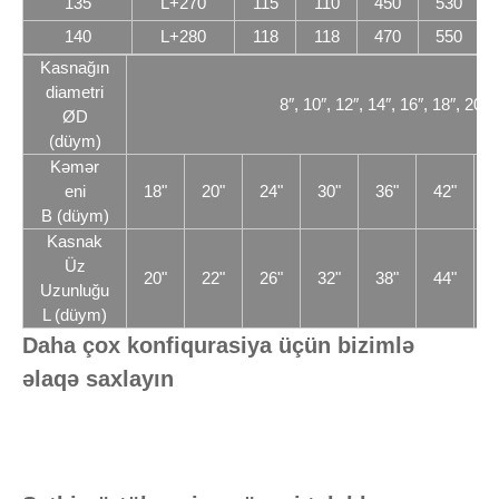
135
L+270
115
110
450
530
140
L+280
118
118
470
550
Kasnağın
diametri
8″, 10″, 12″, 14″, 16″, 18″, 20″,
ØD
(düym)
Kəmər
eni
18"
20"
24"
30"
36"
42"
4
B (düym)
Kasnak
Üz
20"
22"
26"
32"
38"
44"
5
Uzunluğu
L (düym)
Daha çox konfiqurasiya üçün bizimlə
əlaqə saxlayın