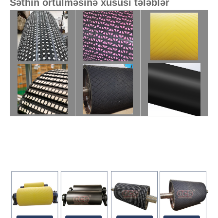
Səthin örtülməsinə xüsusi tələblər