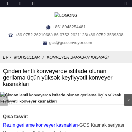
+8618948254481
+86 0752 2621068/+86 0752 2621123/+86 0752 3539308
gcs@gcsconveyor.com
EV
MƏHSULLAR
KONVEYER BARABAN KASNAĞI
Çindən lentli konveyerdə istifadə olunan
geriləmə üçün yüksək keyfiyyətli konveyer
kasnakları
Qısa təsvir:
Rezin geriləmə konveyer kasnakları
-GCS Kasnak seriyası