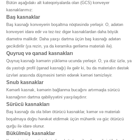
Bütün aşağıdakı alt kateqoriyalarda olan (GCS) konveyer
kasnaklarımız:
Baş kasnaklar
Baş kasnağı konveyerin boşaltma nöqtəsində yerləşir. O, adətən
konveyeri idarə edir və tez-tez digər kasnaklardan daha böyük
diametrə malikdir. Daha yaxşı dartma üçün baş kasnağı adətən
gecikdirilir (ya rezin, ya da keramika geriləmə materialı ilə).
Quyruq və qanad kasnakları
Quyruq kasnağı kəmərin yükləmə ucunda yerləşir. O, ya düz üzlə, ya
da yastıqlı profil (qanad kasnağı) ilə gəlir ki, bu da materialın dəstək
üzvləri arasında düşməsini təmin edərək kəməri təmizləyir.
Snub kasnaklar
Kəmərli kasnak, kəmərin bağlanma bucağını artırmaqla sürücü
kasnağının dartma qabiliyyətini yaxşılaşdırır.
Sürücü kasnakları
Baş kasnağı da ola bilən ötürücü kasnaklar, kəmər və materialı
boşalmaya doğru hərəkət etdirmək üçün mühərrik və güc ötürücü
qurğu ilə idarə olunur.
Bükülmüş kasnaklar