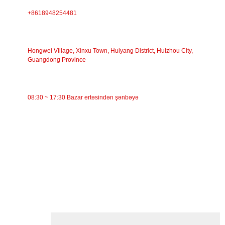
+8618948254481
ÜNVAN
Hongwei Village, Xinxu Town, Huiyang District, Huizhou City,
Guangdong Province
İŞ VAXTI
08:30 ~ 17:30 Bazar ertəsindən şənbəyə
KATEQORİYALAR
Bant konveyer
Rolikli konveyer
Alüminium Roller
Konveyer Avara
Çələng çarxı
Zərbə çarxı
Polietilen rulon