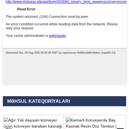
MƏHSUL KATEQORIYALARI