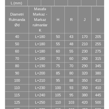
L (mm)
Məsafə
Diametri
Mərkəz -
Rulmanda
Mərkəz
H
R
J
M
Ød
rulmanlar
K
40
L+180
50
43
170
205
50
L+180
55
48
210
255
60
L+180
60
55
230
275
70
L+180
70
60
260
315
80
L+190
75
70
290
345
90
L+200
85
80
320
380
100
L+210
95
88
350
410
110
L+230
100
93
350
410
115
L+240
105
95
380
445
125
L+250
110
103
420
500